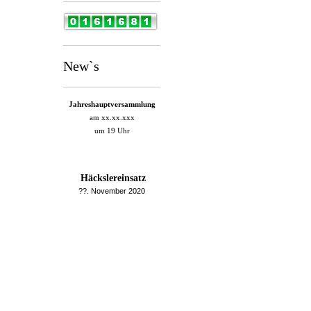
New`s
Jahreshauptversammlung
am xx.xx.xxx
um 19 Uhr
Häckslereinsatz
??. November 2020