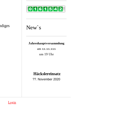
ndiges
New`s
Jahreshauptversammlung
am xx.xx.xxx
um 19 Uhr
Häckslereinsatz
??. November 2020
Login